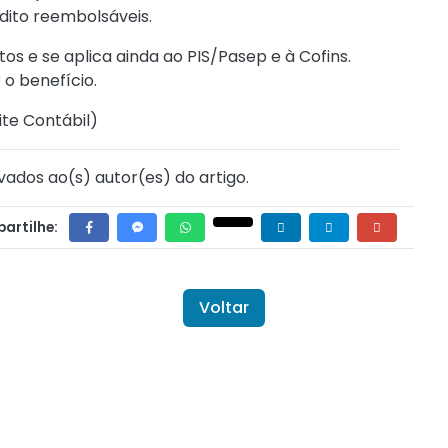
dito reembolsáveis.
s e se aplica ainda ao PIS/Pasep e à Cofins.
 o benefício.
ite Contábil
)
vados ao(s) autor(es) do artigo.
artilhe:
Voltar