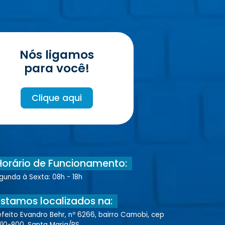
Nós ligamos
para você!
Clique aqui
Horário de Funcionamento:
gunda à Sexta: 08h - 18h
Estamos localizados na:
efeito Evandro Behr, nº 6266, bairro Camobi, cep
110-800, Santa Maria/RS