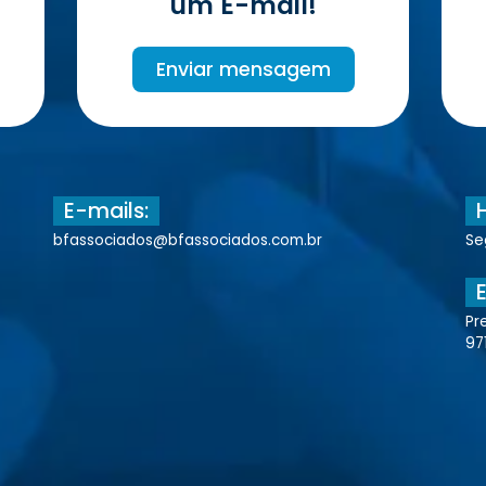
um E-mail!
Enviar mensagem
E-mails:
bfassociados@bfassociados.com.br
Se
Pr
97