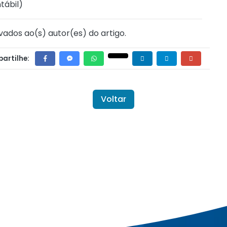
tábil
)
vados ao(s) autor(es) do artigo.
artilhe:
Voltar