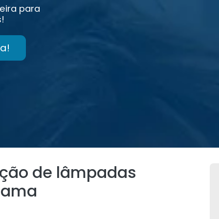
eira para
!
a!
tação de lâmpadas
Ibama